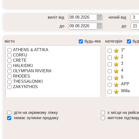
виліт від
ночей від
3
до
до
21
місто
будь-яке
категорія
буд
ATHENS & ATTIKA
1*
CORFU
2
CRETE
3
HALKIDIKI
4
OLYMPIAN RIVIERA
RHODES
5
THESSALONIKI
APP
ZAKYNTHOS
Willa
Басейн
Молодіж
діти на окремому ліжку
є місця на рейси
Сімейний
немає зупинки продажу
миттєве підтвер