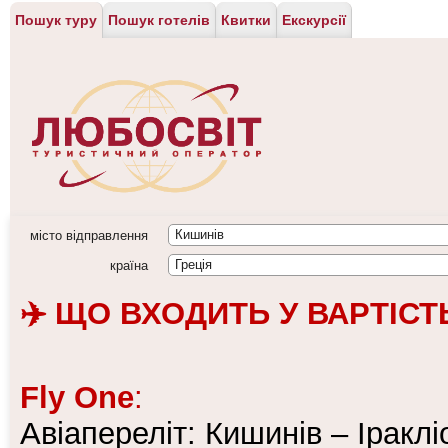
Пошук туру
Пошук готелів
Квитки
Екскурсії
місто відправлення
Кишинiв
країна
Греція
✈️ ЩО ВХОДИТЬ У ВАРТІСТЬ
Fly One
:
Авіапереліт: Кишинів – Іраклі